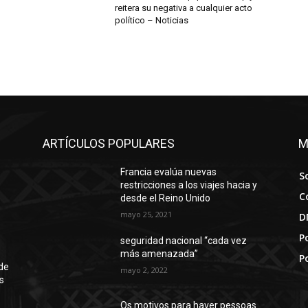
reitera su negativa a cualquier acto
político – Noticias
ARTÍCULOS POPULARES
M
Francia evalúa nuevas
S
restricciones a los viajes hacia y
C
desde el Reino Unido
mayo 25, 2021
D
Po
seguridad nacional “cada vez
más amenazada”
P
de
mayo 2, 2022
s
Os motivos para haver pessoas