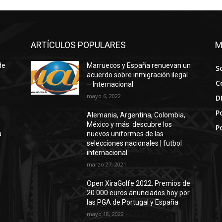
ARTÍCULOS POPULARES
M
de
Marruecos y España renuevan un
S
acuerdo sobre inmigración ilegal
C
– Internacional
mayo 6, 2022
D
Po
Alemania, Argentina, Colombia,
México y más: descubre los
P
u
nuevos uniformes de las
selecciones nacionales | futbol
internacional
marzo 27, 2021
Open XiraGolfe 2022. Premios de
20.000 euros anunciados hoy por
las PGA de Portugal y España
mayo 18, 2022