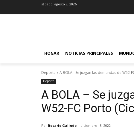
sábado, agosto 8, 2026
HOGAR
NOTICIAS PRINCIPALES
MUND
Deporte
A BOLA - Se juzgan las demandas de W52-FC
Deporte
A BOLA – Se juzg
W52-FC Porto (Cic
Por
Rosario Galindo
diciembre 13, 2022