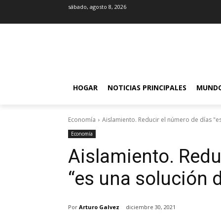
sábado, agosto 8, 2026
HOGAR
NOTICIAS PRINCIPALES
MUND
Economía
Aislamiento. Reducir el número de días "
Economía
Aislamiento. Redu
“es una solución
Por
Arturo Galvez
diciembre 30, 2021