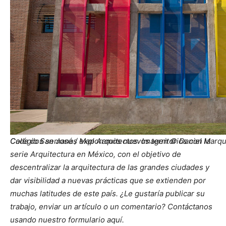
Cada dos semanas exploramos nuevos territorios con la
Colégio San José / Map Arquitectos. Imagen © Daniel Marq
serie Arquitectura en México, con el objetivo de
descentralizar la arquitectura de las grandes ciudades y
dar visibilidad a nuevas prácticas que se extienden por
muchas latitudes de este país. ¿Le gustaría publicar su
trabajo, enviar un artículo o un comentario? Contáctanos
usando nuestro formulario aquí.