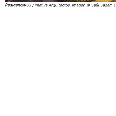
Restaurantes
Residencia 53 / Imativa Arquitectos. Imagen © Saúl Sadam 