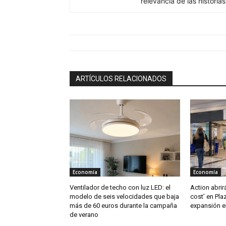
relevancia de las historia
ARTÍCULOS RELACIONADOS
Economía
Economía
Ventilador de techo con luz LED: el
Action abrir
modelo de seis velocidades que baja
cost’ en Pla
más de 60 euros durante la campaña
expansión en
de verano