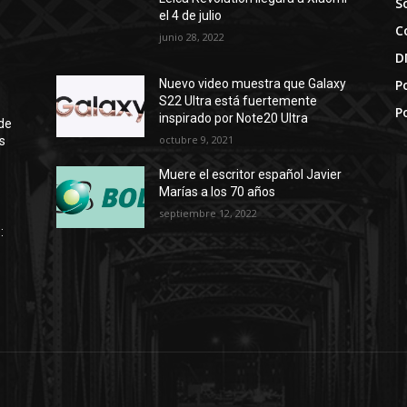
S
el 4 de julio
C
junio 28, 2022
D
Po
Nuevo video muestra que Galaxy
S22 Ultra está fuertemente
P
inspirado por Note20 Ultra
de
octubre 9, 2021
s
Muere el escritor español Javier
Marías a los 70 años
septiembre 12, 2022
: