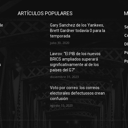
ARTÍCULOS POPULARES
M
de
Gary Sanchez de los Yankees,
S
Brett Gardner todavía 0 para la
C
temporada
julio 30, 2020
D
Po
Lavrov: “El PIB de los nuevos
BRICS ampliados superará
P
u
significativamente al de los
países del G7”
diciembre 31, 2023
Voto por correo: los correos
electorales defectuosos crean
confusión
agosto 15, 2020