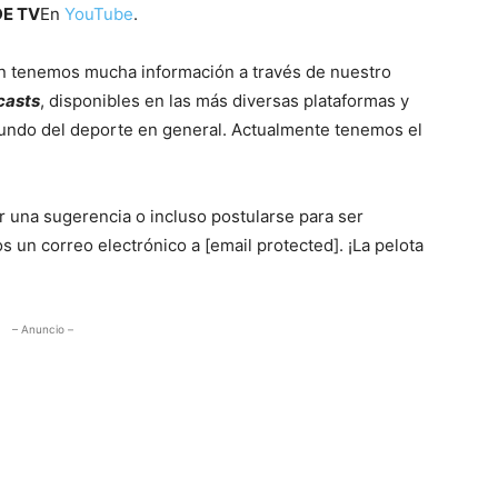
DE TV
En
YouTube
.
n tenemos mucha información a través de nuestro
casts
, disponibles en las más diversas plataformas y
undo del deporte en general. Actualmente tenemos el
r una sugerencia o incluso postularse para ser
os un correo electrónico a
[email protected]
. ¡La pelota
– Anuncio –