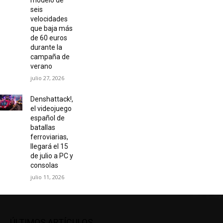
modelo de
seis
velocidades
que baja más
de 60 euros
durante la
campaña de
verano
julio 27, 2026
Denshattack!,
el videojuego
español de
batallas
ferroviarias,
llegará el 15
de julio a PC y
consolas
julio 11, 2026
ÚLTIMOS ARTÍCULOS