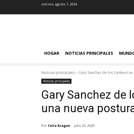
viernes, agosto 7, 2026
HOGAR
NOTICIAS PRINCIPALES
MUND
Noticias principales
Gary Sanchez de los Yankees se
Noticias principales
Gary Sanchez de l
una nueva postur
Por
Celio Aragon
julio 25, 2020