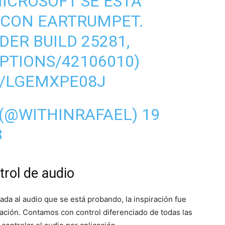
MICROSOFT SE ESTÁ
 CON EARTRUMPET.
DER BUILD 25281,
PTIONS/42106010)
M/LGEMXPE08J
 (@WITHINRAFAEL)
19
3
trol de audio
ada al audio que se está probando, la inspiración fue
icación. Contamos con control diferenciado de todas las