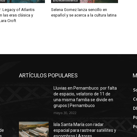
ento
Entretenimiento
 Legacy of Atlantis
Selena Gomez lanza sencillo en
in las eras clásica y
español y se acerca a la cultura latina
Lara Croft
ARTÍCULOS POPULARES
M
Lluvias en Pernambuco: por falta
S
de espacio, velatorio de 11 de
C
una misma familia se divide en
grupos | Pernambuco
D
mayo 30, 2022
Po
Isla Santa María con radar
P
de
espacial para rastrear satélites y
s
escombros | Azores