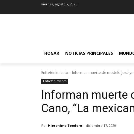
viernes, agosto 7, 2026
HOGAR
NOTICIAS PRINCIPALES
MUND
Entretenimiento
Informan muerte de modelo Joselyn
Entretenimiento
Informan muerte 
Cano, “La mexica
Por
Hieronimo Teodoro
diciembre 17, 2020