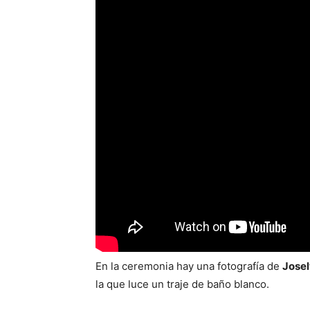
En la ceremonia hay una fotografía de
Josel
la que luce un traje de baño blanco.