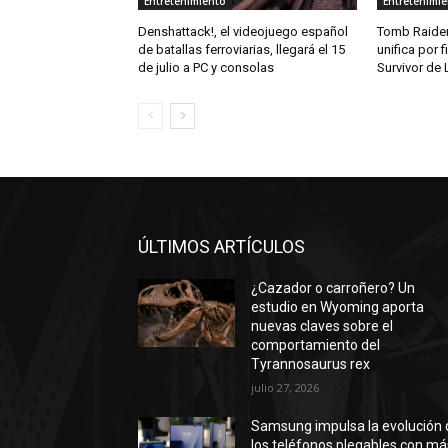
Entretenimiento
Entretenimi
Denshattack!, el videojuego español
Tomb Raider:
de batallas ferroviarias, llegará el 15
unifica por f
de julio a PC y consolas
Survivor de 
ÚLTIMOS ARTÍCULOS
¿Cazador o carroñero? Un
estudio en Wyoming aporta
nuevas claves sobre el
comportamiento del
Tyrannosaurus rex
julio 27, 2026
Samsung impulsa la evolución 
los teléfonos plegables con má