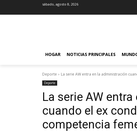
sábado, agosto 8, 2026
HOGAR
NOTICIAS PRINCIPALES
MUND
Deporte
La serie AW entra en la administración cuand
Deporte
La serie AW entra 
cuando el ex condu
competencia feme