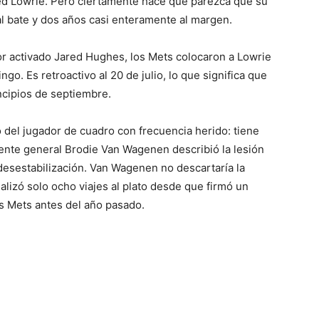
Jed Lowrie. Pero ciertamente hace que parezca que su
al bate y dos años casi enteramente al margen.
ador activado Jared Hughes, los Mets colocaron a Lowrie
go. Es retroactivo al 20 de julio, lo que significa que
incipios de septiembre.
o del jugador de cuadro con frecuencia herido: tiene
erente general Brodie Van Wagenen describió la lesión
desestabilización. Van Wagenen no descartaría la
ealizó solo ocho viajes al plato desde que firmó un
os Mets antes del año pasado.