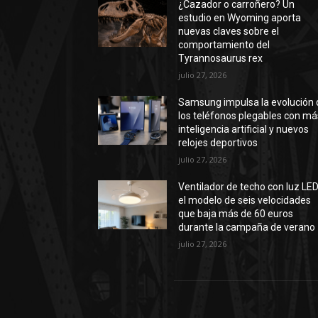
¿Cazador o carroñero? Un
estudio en Wyoming aporta
nuevas claves sobre el
comportamiento del
Tyrannosaurus rex
julio 27, 2026
Samsung impulsa la evolución 
los teléfonos plegables con má
inteligencia artificial y nuevos
relojes deportivos
julio 27, 2026
Ventilador de techo con luz LED
el modelo de seis velocidades
que baja más de 60 euros
durante la campaña de verano
julio 27, 2026