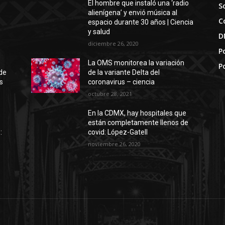
El hombre que instaló una ‘radio
S
alienígena’ y envió música al
C
espacio durante 30 años | Ciencia
y salud
D
diciembre 26, 2020
Po
La OMS monitorea la variación
P
de
de la variante Delta del
s
coronavirus – ciencia
octubre 28, 2021
En la CDMX, hay hospitales que
están completamente llenos de
:
covid: López-Gatell
noviembre 26, 2020