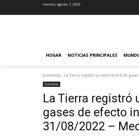
viernes, agosto 7, 2026
HOGAR
NOTICIAS PRINCIPALES
MUND
Economía
La Tierra registró un nivel récord de gases
Economía
La Tierra registró 
gases de efecto i
31/08/2022 – Me