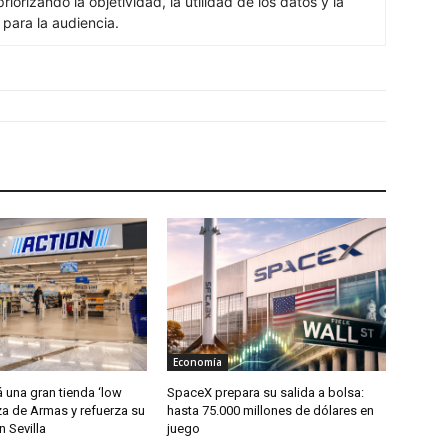
iorizando la objetividad, la utilidad de los datos y la
s para la audiencia.
Economía
á una gran tienda ‘low
SpaceX prepara su salida a bolsa:
za de Armas y refuerza su
hasta 75.000 millones de dólares en
 Sevilla
juego