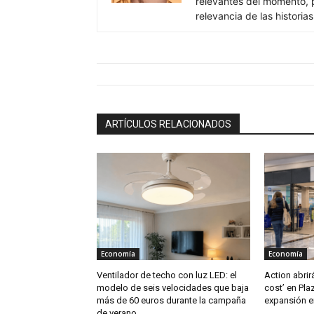
relevantes del momento, pr
relevancia de las historia
ARTÍCULOS RELACIONADOS
Economía
Economía
Ventilador de techo con luz LED: el
Action abrir
modelo de seis velocidades que baja
cost’ en Pla
más de 60 euros durante la campaña
expansión en
de verano