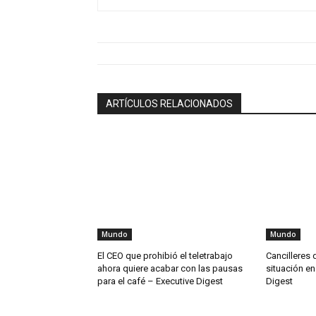
ARTÍCULOS RELACIONADOS
Mundo
Mundo
El CEO que prohibió el teletrabajo
Cancilleres 
ahora quiere acabar con las pausas
situación en
para el café – Executive Digest
Digest