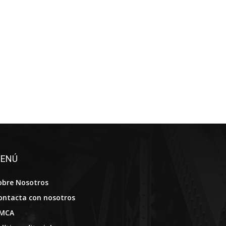
ENÚ
obre Nosotros
ontacta con nosotros
MCA