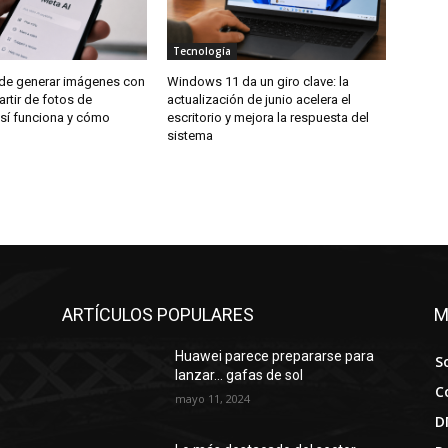
Tecnología
de generar imágenes con
Windows 11 da un giro clave: la
artir de fotos de
actualización de junio acelera el
así funciona y cómo
escritorio y mejora la respuesta del
sistema
ARTÍCULOS POPULARES
M
Huawei parece prepararse para
S
lanzar… gafas de sol
C
mayo 11, 2024
D