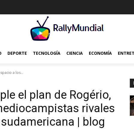
O
DEPORTE
TECNOLOGÍA
CIENCIA
ECONOMÍA
ENTRE
pacio a los...
le el plan de Rogério,
mediocampistas rivales
al sudamericana | blog