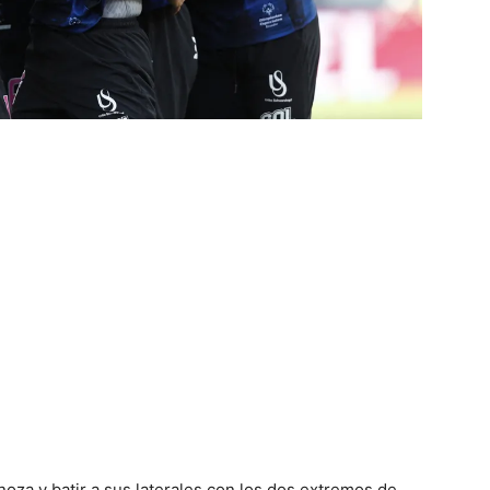
noza y batir a sus laterales con los dos extremos de