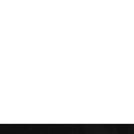
ENÚ
obre Nosotros
ontacta con nosotros
MCA
lítica editorial
olítica de Privacidad