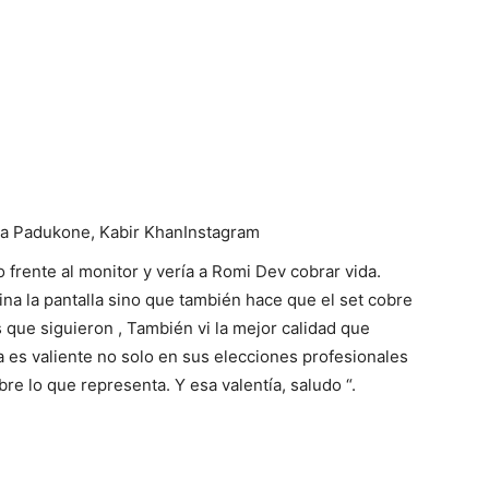
a Padukone, Kabir Khan
Instagram
 frente al monitor y vería a Romi Dev cobrar vida.
na la pantalla sino que también hace que el set cobre
 que siguieron , También vi la mejor calidad que
ka es valiente no solo en sus elecciones profesionales
re lo que representa. Y esa valentía, saludo “.
, Deepika Padukone
Gorjeo
mina las pantallas con su positividad sino que también
encantador ver sus actuaciones en las pantallas.
a próximamente en la próxima película de Shakun Batra