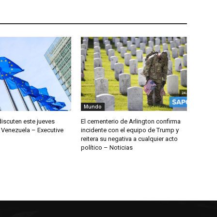
discuten este jueves
El cementerio de Arlington confirma
 Venezuela – Executive
incidente con el equipo de Trump y
reitera su negativa a cualquier acto
político – Noticias
ARTÍCULOS POPULARES
M
de
Covid-19: la OMS advierte sobre
S
aumento de casos vinculados a
C
grandes eventos deportivos –
Coronavirus
D
julio 6, 2021
Po
Anitta revela cómo aprendió a
P
u
hablar 4 idiomas
mayo 8, 2023