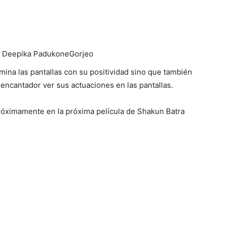
s
utor en Rallymundial.net, donde contribuye con
bre noticias, política, negocios, tecnología, deportes,
de vida. Su enfoque se centra en ofrecer una cobertura