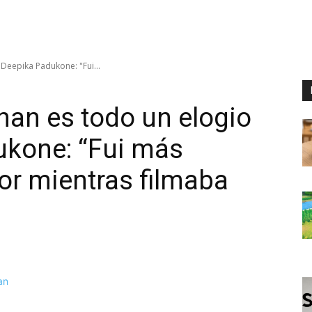
 Deepika Padukone: "Fui...
Khan es todo un elogio
ukone: “Fui más
tor mientras filmaba