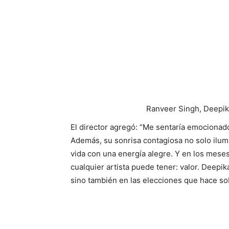
Ranveer Singh, Deepik
El director agregó: “Me sentaría emocionado
Además, su sonrisa contagiosa no solo ilumi
vida con una energía alegre. Y en los meses
cualquier artista puede tener: valor. Deepi
sino también en las elecciones que hace sob
Ranveer Singh
¡Kabir Khan declaró que Deepika no solo ilu
ilumina los escenarios! Debe ser realmente 
En el frente de trabajo, la actriz será vist
que aún no se ha titulado.