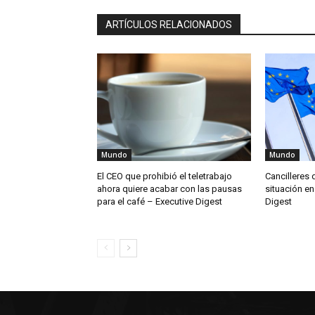
El CEO que prohibió el teletrabajo
Cancilleres 
ahora quiere acabar con las pausas
situación en
para el café – Executive Digest
Digest
ÚLTIMOS ARTÍCULOS
OpenAI prepara un dispositivo 
IA con diseño de donut y sin
pantalla para 2027
agosto 7, 2026
Game Freak revela nuevos
detalles del desarrollo de
Pokémon Pokopia y muestra s
primer prototipo