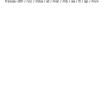
fresas-dth / roc / mba / at / mar / mb / aa / tt / ap / mvv