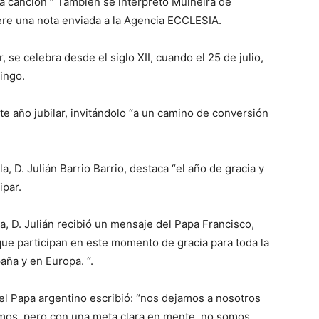
y la canción ” También se interpretó Muiñeira de
fiere una nota enviada a la Agencia ECCLESIA.
 se celebra desde el siglo XII, cuando el 25 de julio,
ingo.
e año jubilar, invitándolo “a un camino de conversión
 D. Julián Barrio Barrio, destaca “el año de gracia y
ipar.
a, D. Julián recibió un mensaje del Papa Francisco,
que participan en este momento de gracia para toda la
paña y en Europa. “.
el Papa argentino escribió: “nos dejamos a nosotros
amos, pero con una meta clara en mente, no somos