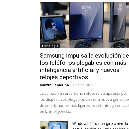
Tecnología
Samsung impulsa la evolución de
los teléfonos plegables con más
inteligencia artificial y nuevos
relojes deportivos
Martin Camerino
-
julio 27, 2026
La compañía surcoreana refuerza su apuesta por
los dispositivos plegables con una nueva generac
de smartphones más ligeros, resistentes y centra
en la inteligencia...
Windows 11 da un giro clave: la