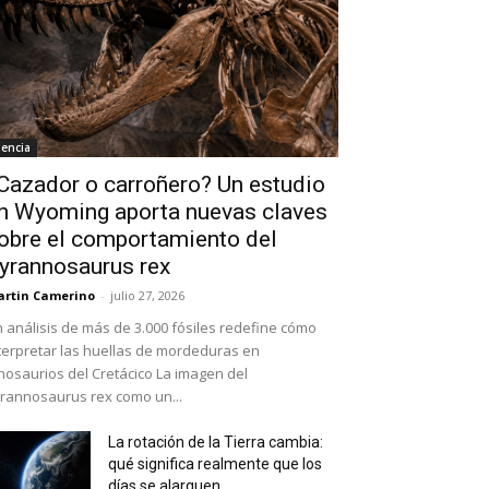
iencia
Cazador o carroñero? Un estudio
n Wyoming aporta nuevas claves
obre el comportamiento del
yrannosaurus rex
rtin Camerino
-
julio 27, 2026
 análisis de más de 3.000 fósiles redefine cómo
terpretar las huellas de mordeduras en
nosaurios del Cretácico La imagen del
rannosaurus rex como un...
La rotación de la Tierra cambia:
qué significa realmente que los
días se alarguen