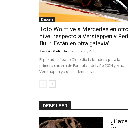
Deporte
Toto Wolff ve a Mercedes en otr
nivel respecto a Verstappen y Re
Bull: ‘Están en otra galaxia’
Rosario Galindo
-
octubre 29, 2025
El pasado sábado (2) se dio la bandera para la
primera carrera de Fórmula 1 del año 2024 y Max
Verstappen ya quiso demostrar...
DEBE LEER
¿Caza