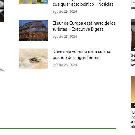
ll
cualquier acto político – Noticias
co
agosto 29, 2024
El sur de Europa está harto de los
turistas – Executive Digest
agosto 28, 2024
E
Drive sale volando de la cocina
Se
usando dos ingredientes
se
agosto 28, 2024
ac
es,
E
“E
in
An
ál