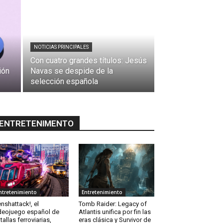
NOTICIAS PRINCIPALES
Con cuatro grandes títulos: Jesús
ión
Navas se despide de la
selección española
ENTRETENIMENTO
ntretenimiento
Entretenimiento
nshattack!, el
Tomb Raider: Legacy of
deojuego español de
Atlantis unifica por fin las
tallas ferroviarias,
eras clásica y Survivor de