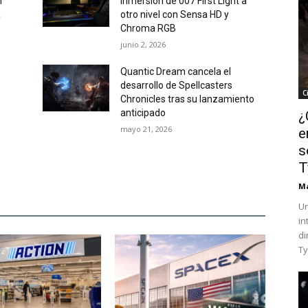
l
inmersión de 007 First Light a
a
otro nivel con Sensa HD y
Chroma RGB
junio 2, 2026
Quantic Dream cancela el
desarrollo de Spellcasters
C
Chronicles tras su lanzamiento
anticipado
¿
mayo 21, 2026
e
s
T
Ma
Un
in
di
Ty