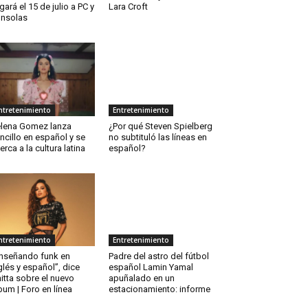
egará el 15 de julio a PC y
Lara Croft
nsolas
ntretenimiento
Entretenimiento
lena Gomez lanza
¿Por qué Steven Spielberg
ncillo en español y se
no subtituló las líneas en
erca a la cultura latina
español?
ntretenimiento
Entretenimiento
nseñando funk en
Padre del astro del fútbol
glés y español”, dice
español Lamin Yamal
itta sobre el nuevo
apuñalado en un
bum | Foro en línea
estacionamiento: informe