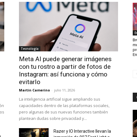
E
Br
mu
Tecnología
pr
En
Meta AI puede generar imágenes
con tu rostro a partir de fotos de
Instagram: así funciona y cómo
evitarlo
Martin Camerino
-
julio 11, 2026
La inteligencia artificial sigue ampliando sus
ión
capacidades dentro de las plataformas sociales,
dos
pero algunas de sus nuevas funciones también
plantean dudas sobre privacidad y...
Razer y IO Interactive llevan la