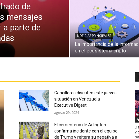
ifrado de
os mensajes
 a parte de
adas
NOTICIAS PRINCIPALES
La importancia de la informac
en el ecosistema cripto
Cancilleres discuten este jueves
situación en Venezuela –
Executive Digest
agosto 29, 2024
E
El cementerio de Arlington
De
confirma incidente con el equipo
vi
de Trump y reitera su negativa a
ba