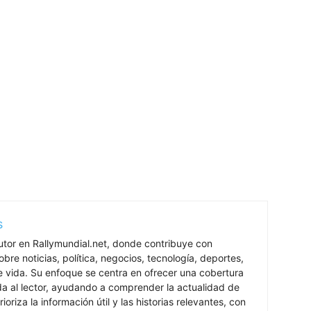
s
utor en Rallymundial.net, donde contribuye con
bre noticias, política, negocios, tecnología, deportes,
de vida. Su enfoque se centra en ofrecer una cobertura
ada al lector, ayudando a comprender la actualidad de
rioriza la información útil y las historias relevantes, con
 busca mantener a la audiencia bien informada sobre los
l día.