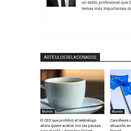
ARTÍCULOS RELACIONADOS
Mundo
Mundo
El CEO que prohibió el teletrabajo
Cancilleres 
ahora quiere acabar con las pausas
situación en
para el café – Executive Digest
Digest