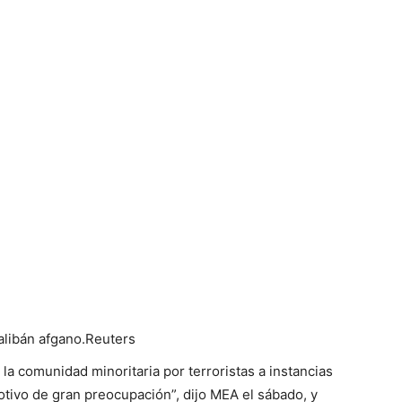
libán afgano.
Reuters
la comunidad minoritaria por terroristas a instancias
otivo de gran preocupación”, dijo MEA el sábado, y
regreso de miembros de la comunidad hindú y sij afgana
tán a la India “.
tensión de la controvertida Ley de Enmienda de
odi anunció el año pasado para proporcionar la