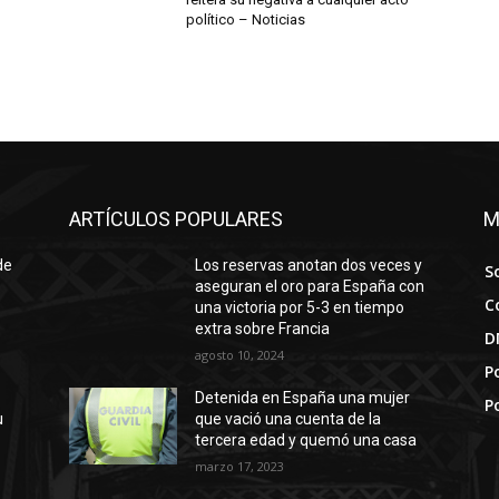
ARTÍCULOS POPULARES
M
de
Los reservas anotan dos veces y
S
aseguran el oro para España con
C
una victoria por 5-3 en tiempo
extra sobre Francia
D
agosto 10, 2024
Po
Detenida en España una mujer
P
u
que vació una cuenta de la
tercera edad y quemó una casa
marzo 17, 2023
La espera de los Yankees para el
pico Gerrit Cole es tentadora
agosto 4, 2020