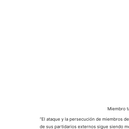
Miembro ta
“El ataque y la persecución de miembros de 
de sus partidarios externos sigue siendo m
agregó que “India ha decidido facilitar el 
que enfrentan seguridad amenazas en Afganis
La declaración de la MEA parece ser una ex
Ciudadanía, que el gobierno liderado por M