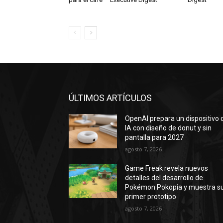
ÚLTIMOS ARTÍCULOS
OpenAI prepara un dispositivo 
IA con diseño de donut y sin
pantalla para 2027
agosto 7, 2026
Game Freak revela nuevos
detalles del desarrollo de
Pokémon Pokopia y muestra s
primer prototipo
agosto 7, 2026
Los desafíos de la moda
ultrarrápida enfrían la salida a
Bolsa de Shein
agosto 7, 2026