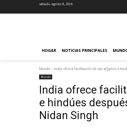
sábado, agosto 8, 2026
HOGAR
NOTICIAS PRINCIPALES
MUND
Mundo
India ofrece facilitación de sijs afganos e hi
Mundo
India ofrece facil
e hindúes después
Nidan Singh