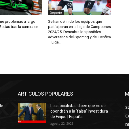
Deporte
ene problemas a largo
Se han definido los equipos que
Bottas tras la carrera en
participarán en la Liga de Campeones
2024/25. Descubra los posibles
adversarios del Sporting y del Benfica
– Liga...
ARTÍCULOS POPULARES
M
de
Los socialistas dicen que no se
S
opondrán a la ‘falsa’ investidura
C
de Feijóo | España
agosto 22, 2023
D