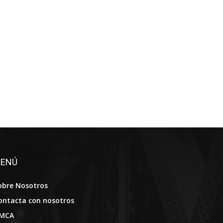
ENÚ
obre Nosotros
ontacta con nosotros
MCA