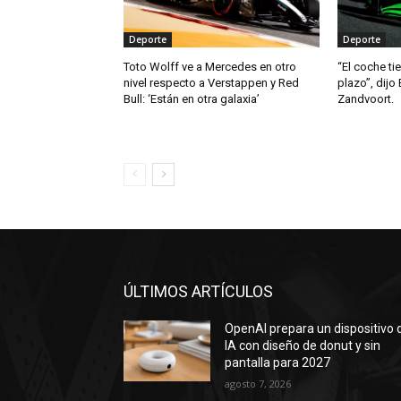
Deporte
Deporte
Toto Wolff ve a Mercedes en otro
“El coche ti
nivel respecto a Verstappen y Red
plazo”, dijo 
Bull: ‘Están en otra galaxia’
Zandvoort.
ÚLTIMOS ARTÍCULOS
OpenAI prepara un dispositivo 
IA con diseño de donut y sin
pantalla para 2027
agosto 7, 2026