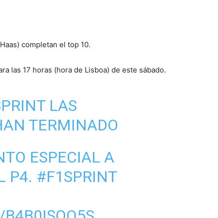
Haas) completan el top 10.
para las 17 horas (hora de Lisboa) de este sábado.
SPRINT
LAS
 HAN TERMINADO
TO ESPECIAL A
L P4.
#F1SPRINT
/B4B0ISOQ5S