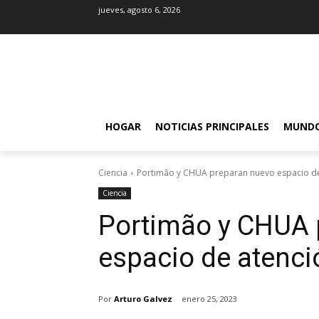
jueves, agosto 6, 2026
HOGAR
NOTICIAS PRINCIPALES
MUND
Ciencia
Portimão y CHUA preparan nuevo espacio de 
Ciencia
Portimão y CHUA 
espacio de atenci
Por
Arturo Galvez
enero 25, 2023